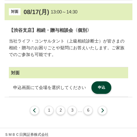
08/17(月)
13:00～14:30
対面
【渋谷支店】相続・贈与相談会〈個別〉
当社ライフ・コンサルタント（上級相続診断士）が皆さまの
相続・贈与のお困りごとや疑問にお答えいたします。ご家族
でのご参加も可能です。
対面
申込画面にて会場を選択してください
申込
1
2
3
…
6
ＳＭＢＣ日興証券株式会社